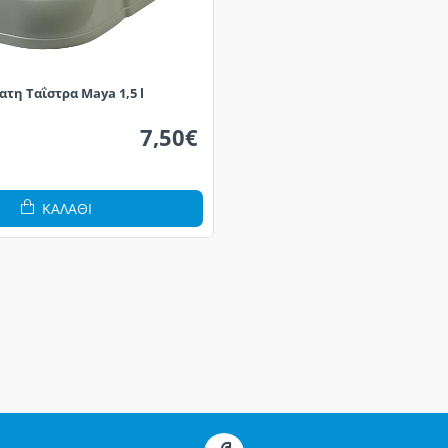
τη Ταΐστρα Maya 1,5 l
7,50€
ΚΑΛΆΘΙ