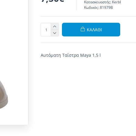
Κατασκευαστής:
Kerbl
Κωδικός:
81979B
ΚΑΛΆΘΙ
Αυτόματη Ταΐστρα Maya 1,5 l