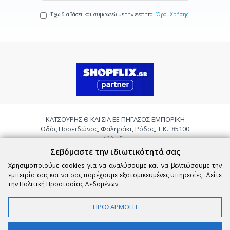
Έχω διαβάσει και συμφωνώ με την ενότητα
Όροι Χρήσης
ΚΑΤΣΟΥΡΗΣ Θ ΚΑΙ ΣΙΑ ΕΕ ΠΗΓΑΣΟΣ ΕΜΠΟΡΙΚΗ
Οδός Ποσειδώνος, Φαληράκι, Ρόδος, Τ.Κ.: 85100
Ελλάδα
Τηλ.:
2241085059
Σεβόμαστε την ιδιωτικότητά σας
Email:
pigasosemporiki@gmail.com
Χρησιμοποιούμε cookies για να αναλύσουμε και να βελτιώσουμε την
εμπειρία σας και να σας παρέχουμε εξατομικευμένες υπηρεσίες. Δείτε
την
Πολιτική Προστασίας Δεδομένων
.
ΠΡΟΣΑΡΜΟΓΗ
Copyright © 2026 epigasos.com | Powered by SBZ Systems & EMDI Business