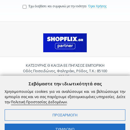
Έχω διαβάσει και συμφωνώ με την ενότητα
Όροι Χρήσης
ΚΑΤΣΟΥΡΗΣ Θ ΚΑΙ ΣΙΑ ΕΕ ΠΗΓΑΣΟΣ ΕΜΠΟΡΙΚΗ
Οδός Ποσειδώνος, Φαληράκι, Ρόδος, Τ.Κ.: 85100
Ελλάδα
Τηλ.:
2241085059
Σεβόμαστε την ιδιωτικότητά σας
Email:
pigasosemporiki@gmail.com
Χρησιμοποιούμε cookies για να αναλύσουμε και να βελτιώσουμε την
εμπειρία σας και να σας παρέχουμε εξατομικευμένες υπηρεσίες. Δείτε
την
Πολιτική Προστασίας Δεδομένων
.
ΠΡΟΣΑΡΜΟΓΗ
Copyright © 2026 epigasos.com | Powered by SBZ Systems & EMDI Business
ΦΙΛΤΡΑ
ΣΥΜΦΩΝΩ
Management