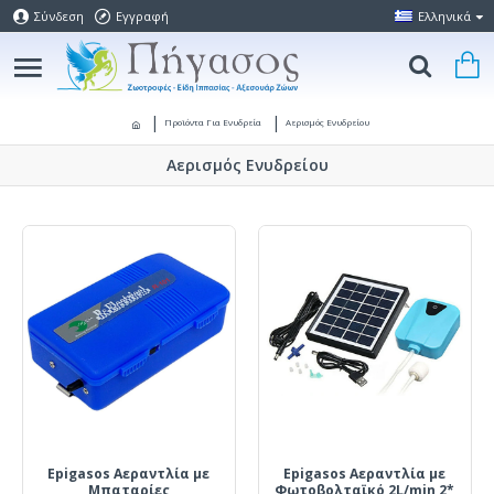
Σύνδεση
Εγγραφή
Ελληνικά
Προϊόντα Για Ενυδρεία
Αερισμός Ενυδρείου
Αερισμός Ενυδρείου
Epigasos Αεραντλία με
Epigasos Αεραντλία με
Μπαταρίες
Φωτοβολταϊκό 2L/min 2*