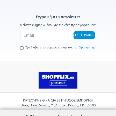
Εγγραφή στο newsletter
Μείνετε ενημερωμένοι για τις νέες προσφορές μας!
ΕΓΓΡΑΦΗ
Έχω διαβάσει και συμφωνώ με την ενότητα
Όροι Χρήσης
ΚΑΤΣΟΥΡΗΣ Θ ΚΑΙ ΣΙΑ ΕΕ ΠΗΓΑΣΟΣ ΕΜΠΟΡΙΚΗ
Οδός Ποσειδώνος, Φαληράκι, Ρόδος, Τ.Κ.: 85100
Ελλάδα
Τηλ.:
2241085059