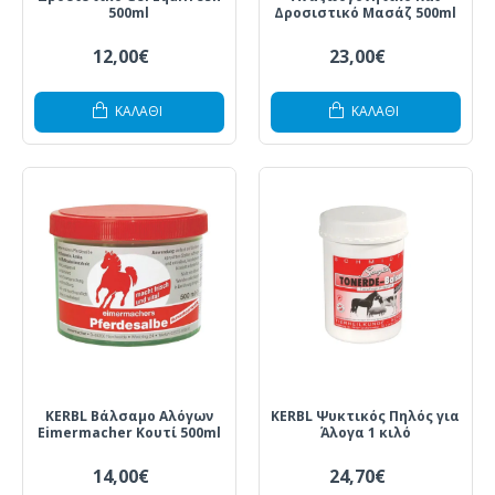
500ml
Δροσιστικό Μασάζ 500ml
12,00€
23,00€
ΚΑΛΆΘΙ
ΚΑΛΆΘΙ
KERBL Βάλσαμο Αλόγων
KERBL Ψυκτικός Πηλός για
Eimermacher Κουτί 500ml
Άλογα 1 κιλό
14,00€
24,70€