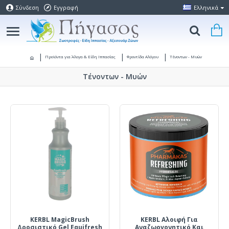
Σύνδεση
Εγγραφή
Ελληνικά
Προϊόντα για Άλογα & Είδη Ιππασίας
Φροντίδα Αλόγου
Τένοντων - Μυών
Τένοντων - Μυών
KERBL MagicBrush
KERBL Αλοιφή Για
Δροσιστικό Gel Equifresh
Αναζωογονητικό Και