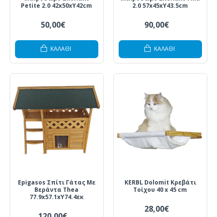
Petite 2.0 42x50xΥ42cm
2.0 57x45xΥ43.5cm
50,00€
90,00€
ΚΑΛΆΘΙ
ΚΑΛΆΘΙ
Epigasos Σπίτι Γάτας Με
KERBL Dolomit Κρεβάτι
Βεράντα Thea
Τοίχου 40 x 45 cm
77.9x57.1xY74.4εκ
28,00€
120,00€