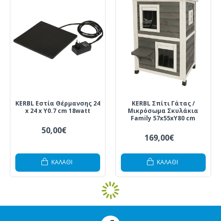
KERBL Εστία Θέρμανσης 24
KERBL Σπίτι Γάτας /
x 24 x Υ0.7 cm 18watt
Μικρόσωμα Σκυλάκια
Family 57x55xΥ80 cm
50,00€
169,00€
ΚΑΛΆΘΙ
ΚΑΛΆΘΙ