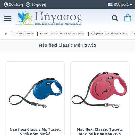
Σύνδεση
Εγγραφή
Ελληνικά
Προϊόντα Σκύλου
Περιλαίμια και Οδηγοί Βόλτας Σκύλου
Αυξομειούμενοι Οδηγοί Σκύλου
Α
Νέο flexi Classic Μέ Ταινία
Νέο flexi Classic Μέ Ταινία
Νέο flexi Classic Ταινία
S 15kg 5m Μπλέ
max. 50 kg 8μ Κόκκινο