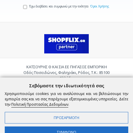
Έχω διαβάσει και συμφωνώ με την ενότητα
Όροι Χρήσης
ΚΑΤΣΟΥΡΗΣ Θ ΚΑΙ ΣΙΑ ΕΕ ΠΗΓΑΣΟΣ ΕΜΠΟΡΙΚΗ
Οδός Ποσειδώνος, Φαληράκι, Ρόδος, Τ.Κ.: 85100
Ελλάδα
Τηλ.:
2241085059
Σεβόμαστε την ιδιωτικότητά σας
Email:
pigasosemporiki@gmail.com
Χρησιμοποιούμε cookies για να αναλύσουμε και να βελτιώσουμε την
εμπειρία σας και να σας παρέχουμε εξατομικευμένες υπηρεσίες. Δείτε
την
Πολιτική Προστασίας Δεδομένων
.
ΠΡΟΣΑΡΜΟΓΗ
Copyright © 2026 epigasos.com | Powered by SBZ Systems & EMDI Business
ΦΙΛΤΡΑ
ΣΥΜΦΩΝΩ
Management