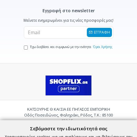
Εγγραφή στο newsletter
Μείνετε ενημερωμένοι για τις νέες προσφορές μας!
ΕΓΓΡΑΦΗ
Έχω διαβάσει και συμφωνώ με την ενότητα
Όροι Χρήσης
ΚΑΤΣΟΥΡΗΣ Θ ΚΑΙ ΣΙΑ ΕΕ ΠΗΓΑΣΟΣ ΕΜΠΟΡΙΚΗ
Οδός Ποσειδώνος, Φαληράκι, Ρόδος, Τ.Κ.: 85100
Ελλάδα
Τηλ.:
2241085059
Σεβόμαστε την ιδιωτικότητά σας
Email:
pigasosemporiki@gmail.com
Χρησιμοποιούμε cookies για να αναλύσουμε και να βελτιώσουμε την