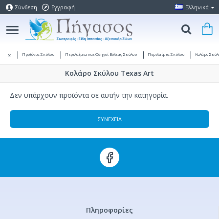
Σύνδεση
Εγγραφή
Ελληνικά
Προϊόντα Σκύλου
Περιλαίμια και Οδηγοί Βόλτας Σκύλου
Περιλαίμια Σκύλου
Κολάρο Σκύλ
Κολάρο Σκύλου Texas Art
Δεν υπάρχουν προϊόντα σε αυτήν την κατηγορία.
ΣΥΝΈΧΕΙΑ
Πληροφορίες