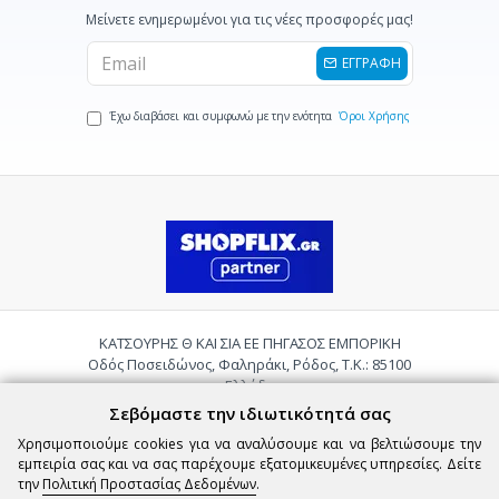
Μείνετε ενημερωμένοι για τις νέες προσφορές μας!
ΕΓΓΡΑΦΗ
Έχω διαβάσει και συμφωνώ με την ενότητα
Όροι Χρήσης
ΚΑΤΣΟΥΡΗΣ Θ ΚΑΙ ΣΙΑ ΕΕ ΠΗΓΑΣΟΣ ΕΜΠΟΡΙΚΗ
Οδός Ποσειδώνος, Φαληράκι, Ρόδος, Τ.Κ.: 85100
Ελλάδα
Τηλ.:
2241085059
Σεβόμαστε την ιδιωτικότητά σας
Email:
pigasosemporiki@gmail.com
Χρησιμοποιούμε cookies για να αναλύσουμε και να βελτιώσουμε την
εμπειρία σας και να σας παρέχουμε εξατομικευμένες υπηρεσίες. Δείτε
την
Πολιτική Προστασίας Δεδομένων
.