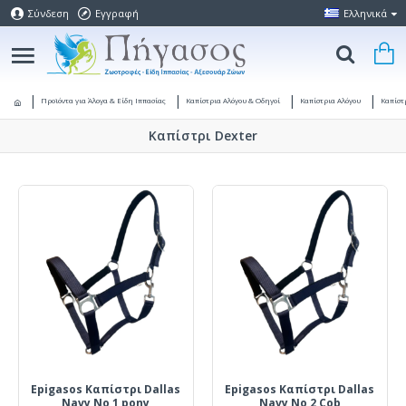
Σύνδεση
Εγγραφή
Ελληνικά
Προϊόντα για Άλογα & Είδη Ιππασίας
Καπίστρια Αλόγου & Οδηγοί
Καπίστρια Αλόγου
Καπίστ
Καπίστρι Dexter
Epigasos Καπίστρι Dallas
Epigasos Καπίστρι Dallas
Navy Νο 1 pony
Navy Νο 2 Cob