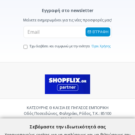
Εγγραφή στο newsletter
Μείνετε ενημερωμένοι για τις νέες προσφορές μας!
ΕΓΓΡΑΦΗ
Έχω διαβάσει και συμφωνώ με την ενότητα
Όροι Χρήσης
ΚΑΤΣΟΥΡΗΣ Θ ΚΑΙ ΣΙΑ ΕΕ ΠΗΓΑΣΟΣ ΕΜΠΟΡΙΚΗ
Οδός Ποσειδώνος, Φαληράκι, Ρόδος, Τ.Κ.: 85100
Ελλάδα
Τηλ.:
2241085059
Σεβόμαστε την ιδιωτικότητά σας
Email:
pigasosemporiki@gmail.com
Χρησιμοποιούμε cookies για να αναλύσουμε και να βελτιώσουμε την