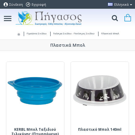
Σύνδεση
Εγγραφή
Ελληνικά
Προϊόντα Σκύλου
Ταΐστρα Σκύλου - Ποτίστρες Σκύλου
Πλαστικά Μπολ
Πλαστικά Μπολ
KERBL Μπολ Ταξιδιού
Πλαστικό Μπολ 140ml
Σιλικόνης (Πτυσσόμενο)