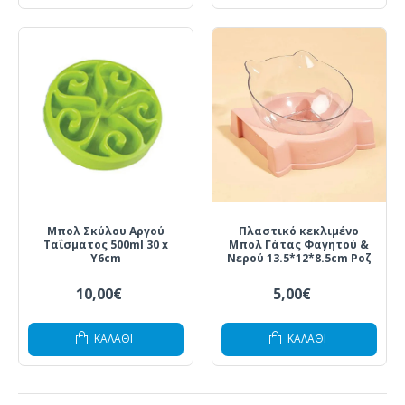
Μπολ Σκύλου Αργού
Πλαστικό κεκλιμένο
Ταΐσματος 500ml 30 x
Μπολ Γάτας Φαγητού &
Y6cm
Νερού 13.5*12*8.5cm Ροζ
10,00€
5,00€
ΚΑΛΆΘΙ
ΚΑΛΆΘΙ