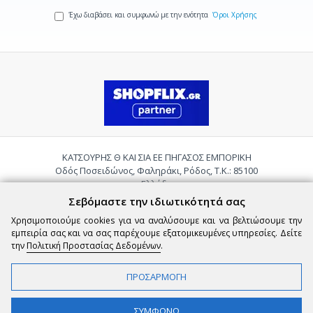
Έχω διαβάσει και συμφωνώ με την ενότητα
Όροι Χρήσης
ΚΑΤΣΟΥΡΗΣ Θ ΚΑΙ ΣΙΑ ΕΕ ΠΗΓΑΣΟΣ ΕΜΠΟΡΙΚΗ
Οδός Ποσειδώνος, Φαληράκι, Ρόδος, Τ.Κ.: 85100
Ελλάδα
Τηλ.:
2241085059
Σεβόμαστε την ιδιωτικότητά σας
Email:
pigasosemporiki@gmail.com
Χρησιμοποιούμε cookies για να αναλύσουμε και να βελτιώσουμε την
εμπειρία σας και να σας παρέχουμε εξατομικευμένες υπηρεσίες. Δείτε
την
Πολιτική Προστασίας Δεδομένων
.
ΠΡΟΣΑΡΜΟΓΗ
Copyright © 2026 epigasos.com | Powered by SBZ Systems & EMDI Business
ΦΙΛΤΡΑ
ΣΥΜΦΩΝΩ
Management