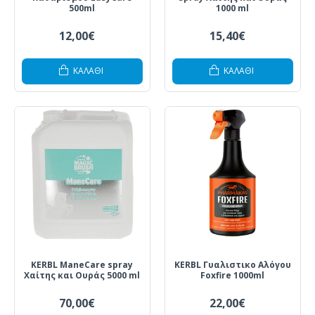
500ml
1000 ml
12,00€
15,40€
ΚΑΛΆΘΙ
ΚΑΛΆΘΙ
KERBL ManeCare spray
KERBL Γυαλιστικο Αλόγου
Χαίτης και Ουράς 5000 ml
Foxfire 1000ml
70,00€
22,00€