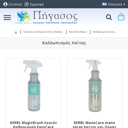
Σύνδεση
Εγγραφή
Ελληνικά
Προϊόντα για Άλογα & Είδη Ιππασίας
Φροντίδα Αλόγου
Καλλωπισμός Χαίτης
Καλλωπισμός Χαίτης
KERBL MagicBrush Λοσιόν
KERBL ManeCare mane
Καθαρισμού EasyCare
spray Χαίτης και Ουράς