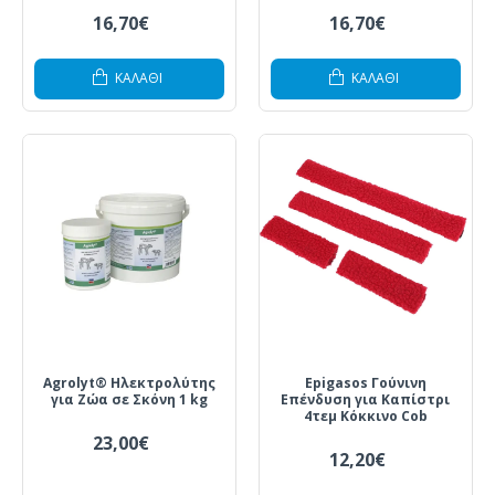
16,70€
16,70€
ΚΑΛΆΘΙ
ΚΑΛΆΘΙ
Agrolyt® Ηλεκτρολύτης
Epigasos Γούνινη
για Ζώα σε Σκόνη 1 kg
Επένδυση για Καπίστρι
4τεμ Κόκκινο Cob
23,00€
12,20€