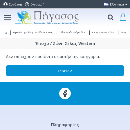
Σύνδεση
Εγγραφή
Ελληνικά
Προϊόντα για Άλογα & Είδη Ιππασίας
Σέλες & Αξεσουάρ Σέλας
Έποχα / Ζώνες Σέλας
Έποχο /
Έποχο / Ζώνη Σέλας Western
Δεν υπάρχουν προϊόντα σε αυτήν την κατηγορία.
ΣΥΝΈΧΕΙΑ
Πληροφορίες