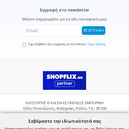
Εγγραφή στο newsletter
Μείνετε ενημερωμένοι για τις νέες προσφορές μας!
ΕΓΓΡΑΦΗ
Έχω διαβάσει και συμφωνώ με την ενότητα
Όροι Χρήσης
ΚΑΤΣΟΥΡΗΣ Θ ΚΑΙ ΣΙΑ ΕΕ ΠΗΓΑΣΟΣ ΕΜΠΟΡΙΚΗ
Οδός Ποσειδώνος, Φαληράκι, Ρόδος, Τ.Κ.: 85100
Ελλάδα
Τηλ.:
2241085059
Σεβόμαστε την ιδιωτικότητά σας
Email:
pigasosemporiki@gmail.com
Χρησιμοποιούμε cookies για να αναλύσουμε και να βελτιώσουμε την