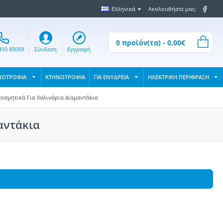
Ελληνικά
Ακολουθήστε μας:
0 προϊόν(τα) - 0,00€
410 85059
Σύνδεση
Εγγραφή
ΝΟΤΡΟΦΙΑ
ΚΤΗΝΟΤΡΟΦΙΑ
ΓΙΑ ΕΝΥΔΡΕΙΑ
ΗΛΕΚΤΡΙΚΗ ΠΕΡΙΦΡΑΞΗ
κοσμητικά Για Χαλινάρια Διαμαντάκια
αντάκια