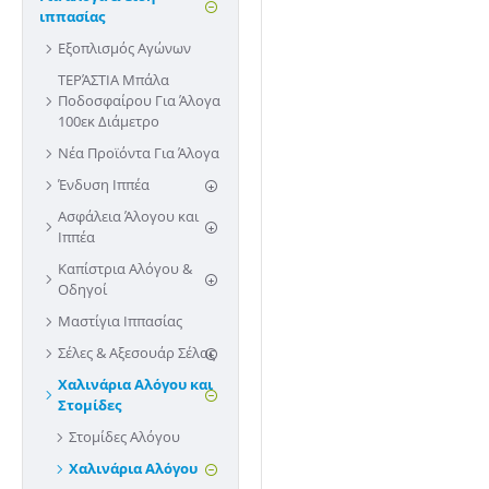
ιππασίας
Εξοπλισμός Αγώνων
ΤΕΡΆΣΤΙΑ Μπάλα
Ποδοσφαίρου Για Άλογα
100εκ Διάμετρο
Νέα Προϊόντα Για Άλογα
Ένδυση Ιππέα
Ασφάλεια Άλογου και
Ιππέα
Καπίστρια Αλόγου &
Οδηγοί
Μαστίγια Ιππασίας
Σέλες & Αξεσουάρ Σέλας
Χαλινάρια Αλόγου και
Στομίδες
Στομίδες Αλόγου
Χαλινάρια Αλόγου