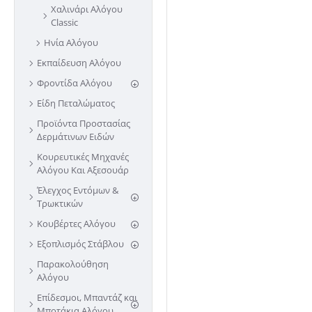
Χαλινάρι Αλόγου
Classic
Ηνία Αλόγου
Εκπαίδευση Αλόγου
Φροντίδα Αλόγου
Είδη Πεταλώματος
Προϊόντα Προστασίας
Δερμάτινων Ειδών
Κουρευτικές Μηχανές
Αλόγου Και Αξεσουάρ
Έλεγχος Εντόμων &
Τρωκτικών
Κουβέρτες Αλόγου
Εξοπλισμός Στάβλου
Παρακολούθηση
Αλόγου
Επίδεσμοι, Μπαντάζ και
Μποτάκια Αλόγου