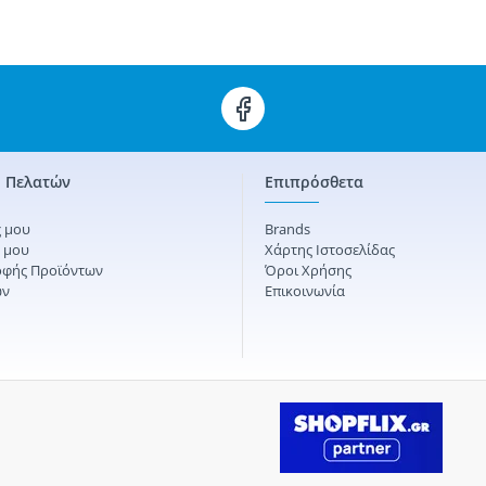
 Πελατών
Επιπρόσθετα
 μου
Brands
ς μου
Χάρτης Ιστοσελίδας
οφής Προϊόντων
Όροι Χρήσης
ών
Επικοινωνία