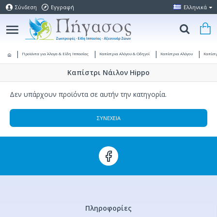
Σύνδεση
Εγγραφή
Ελληνικά
Προϊόντα για Άλογα & Είδη Ιππασίας
Καπίστρια Αλόγου & Οδηγοί
Καπίστρια Αλόγου
Καπίστ
Καπίστρι Νάιλον Hippo
Δεν υπάρχουν προϊόντα σε αυτήν την κατηγορία.
ΣΥΝΈΧΕΙΑ
Πληροφορίες