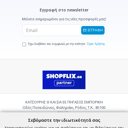
Εγγραφή στο newsletter
Μείνετε ενημερωμένοι για τις νέες προσφορές μας!
ΕΓΓΡΑΦΗ
Έχω διαβάσει και συμφωνώ με την ενότητα
Όροι Χρήσης
ΚΑΤΣΟΥΡΗΣ Θ ΚΑΙ ΣΙΑ ΕΕ ΠΗΓΑΣΟΣ ΕΜΠΟΡΙΚΗ
Οδός Ποσειδώνος, Φαληράκι, Ρόδος, Τ.Κ.: 85100
Ελλάδα
Τηλ.:
2241085059
Σεβόμαστε την ιδιωτικότητά σας
Email:
pigasosemporiki@gmail.com
Χρησιμοποιούμε cookies για να αναλύσουμε και να βελτιώσουμε την