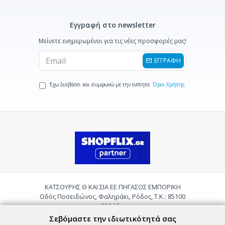
Εγγραφή στο newsletter
Μείνετε ενημερωμένοι για τις νέες προσφορές μας!
ΕΓΓΡΑΦΗ
Έχω διαβάσει και συμφωνώ με την ενότητα
Όροι Χρήσης
ΚΑΤΣΟΥΡΗΣ Θ ΚΑΙ ΣΙΑ ΕΕ ΠΗΓΑΣΟΣ ΕΜΠΟΡΙΚΗ
Οδός Ποσειδώνος, Φαληράκι, Ρόδος, Τ.Κ.: 85100
Ελλάδα
Τηλ.:
2241085059
Σεβόμαστε την ιδιωτικότητά σας