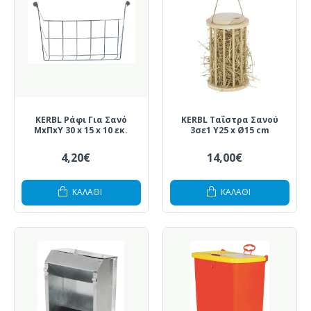
KERBL Ράφι Για Σανό
KERBL Ταΐστρα Σανού
ΜxΠxΥ 30 x 15 x 10 εκ.
3σε1 Υ25 x Ø15 cm
4,20€
14,00€
ΚΑΛΆΘΙ
ΚΑΛΆΘΙ