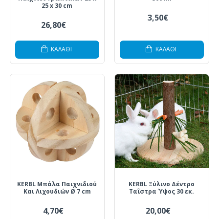
25 x 30 cm
3,50€
26,80€
ΚΑΛΆΘΙ
ΚΑΛΆΘΙ
KERBL Μπάλα Παιχνιδιού
KERBL Ξύλινο Δέντρο
Και Λιχουδιών Ø 7 cm
Ταΐστρα Ύψος 30 εκ.
4,70€
20,00€