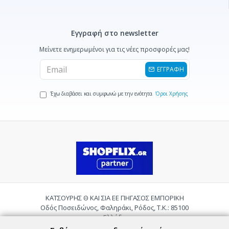
Εγγραφή στο newsletter
Μείνετε ενημερωμένοι για τις νέες προσφορές μας!
ΕΓΓΡΑΦΗ
Έχω διαβάσει και συμφωνώ με την ενότητα
Όροι Χρήσης
ΚΑΤΣΟΥΡΗΣ Θ ΚΑΙ ΣΙΑ ΕΕ ΠΗΓΑΣΟΣ ΕΜΠΟΡΙΚΗ
Οδός Ποσειδώνος, Φαληράκι, Ρόδος, Τ.Κ.: 85100
Ελλάδα
Τηλ.:
2241085059