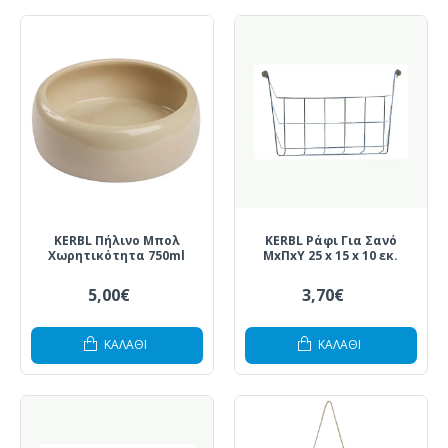
KERBL Πήλινο Μπολ
KERBL Ράφι Για Σανό
Χωρητικότητα 750ml
ΜxΠxΥ 25 x 15 x 10 εκ.
5,00€
3,70€
ΚΑΛΆΘΙ
ΚΑΛΆΘΙ