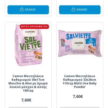
ΚΑΛΆΘΙ
ΚΑΛΆΘΙ
ΕΚΤΌΣ ΑΠΟΘΈΜΑΤΟΣ
Camon Μαντηλάκια
Camon Μαντηλάκια
Καθαρισμού 30x17cm
Καθαρισμού 32x20cm
Muschio & Aloe με άρωμα
110τεμ Multi Use Baby
λευκού μόσχου & αλόης
Powder
100τεμ
7,60€
7,60€