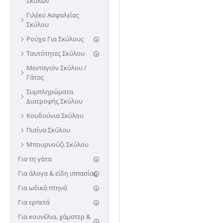
Σκύλων
Γιλέκο Ασφαλείας
Σκύλου
Ρούχα Για Σκύλους
Ταυτότητες Σκύλου
Μενταγιόν Σκύλου /
Γάτας
Συμπληρώματα
Διατροφής Σκύλου
Κουδούνια Σκύλου
Πισίνα Σκύλου
Μπουρνούζι Σκύλου
Για τη γάτα
Για άλογα & είδη ιππασίας
Για ωδικά πτηνά
Για ερπετά
Για κουνέλια, χάμστερ &