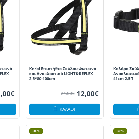
ωτεινό
Kerbl Επιστήθιο Σκύλου Φωτεινό
Κολάρο Σκύλ
FLEX
και Ανακλαστικό LIGHT&REFLEX
Ανακλαστικό
2,5*80-100cm
41cm 2,5Π
,00€
12,00€
24,00€
ΚΑΛΆΘΙ
-30 %
-57 %