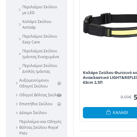
Περιλαίμιο Σκύλου
με LED
Κολάρο Σκύλου
Antislip
Περιλαίμιο Σκύλου
Easy Care
Περιλαίμια Σκύλου
Ιμάντας Ενισχυμένα
Περιλαίμιο Σκύλου
Διπλός Ιμάντας
Κολάρο Σκύλου Φωτεινό κα
Ανακλαστικό LIGHT&REFLEX
Αυξομειούμενοι
63cm 2,5Π
Οδηγοί Σκύλου
Οδηγοί Βόλτας Σκύλου
8,00€
Επιστήθιο Σκύλου
ΚΑΛΆΘΙ
Δέσιμο Σκύλου
Περιλαίμιο και Οδηγός
Βόλτας Σκύλου Royal
Pets