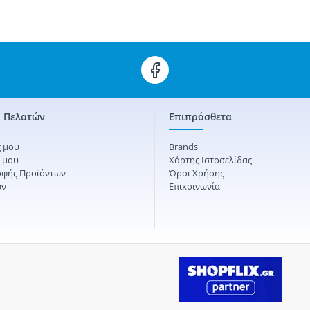
 Πελατών
Επιπρόσθετα
 μου
Brands
ς μου
Χάρτης Ιστοσελίδας
οφής Προϊόντων
Όροι Χρήσης
ών
Επικοινωνία