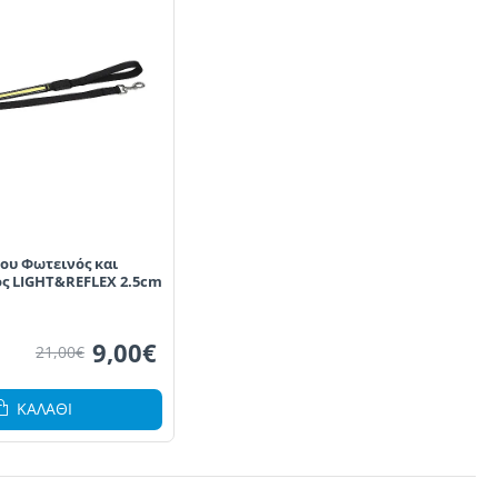
ου Φωτεινός και
ς LIGHT&REFLEX 2.5cm
9,00€
21,00€
ΚΑΛΆΘΙ