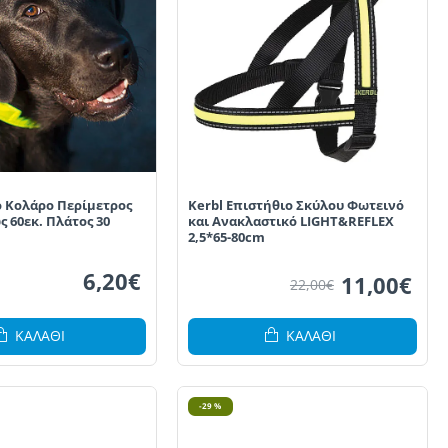
 Κολάρο Περίμετρος
Kerbl Επιστήθιο Σκύλου Φωτεινό
ς 60εκ. Πλάτος 30
και Ανακλαστικό LIGHT&REFLEX
2,5*65-80cm
6,20€
11,00€
22,00€
ΚΑΛΆΘΙ
ΚΑΛΆΘΙ
-29 %