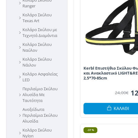
Κολάρο Σκύλου
Ranger
Κολάρο Σκύλου
Texas Art
Κολάρο Σκύλου με
Τεχνητά Διαμάντια
Κολάρο Σκύλου
Ναύλον
Κολάρο Σκύλου
Νάιλον
Kerbl Επιστήθιο Σκύλου Φ
και Ανακλαστικό LIGHT&RE
Κολάρο Ασφαλείας
2,5*70-85cm
LED
Περιλαίμιο Σκύλου
12
24,00€
Αλυσίδα Με
Ταυτότητα
ΚΑΛΆΘΙ
Ανοξείδωτα
Περιλαίμια Σκύλου
Αλυσίδα
Κολάρο Σκύλου
-37 %
Nylon