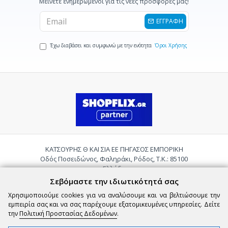
Μείνετε ενημερωμένοι για τις νέες προσφορές μας!
ΕΓΓΡΑΦΗ
Έχω διαβάσει και συμφωνώ με την ενότητα
Όροι Χρήσης
ΚΑΤΣΟΥΡΗΣ Θ ΚΑΙ ΣΙΑ ΕΕ ΠΗΓΑΣΟΣ ΕΜΠΟΡΙΚΗ
Οδός Ποσειδώνος, Φαληράκι, Ρόδος, Τ.Κ.: 85100
Ελλάδα
Τηλ.:
2241085059
Σεβόμαστε την ιδιωτικότητά σας
Email:
pigasosemporiki@gmail.com
Χρησιμοποιούμε cookies για να αναλύσουμε και να βελτιώσουμε την
εμπειρία σας και να σας παρέχουμε εξατομικευμένες υπηρεσίες. Δείτε
την
Πολιτική Προστασίας Δεδομένων
.