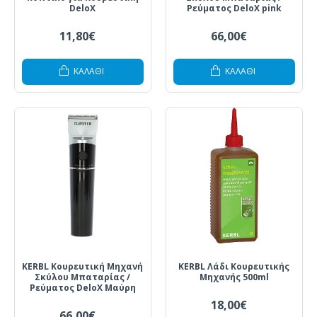
DeloX
Ρεύματος DeloX pink
11,80€
66,00€
ΚΑΛΆΘΙ
ΚΑΛΆΘΙ
KERBL Κουρευτική Μηχανή
KERBL Λάδι Κουρευτικής
Σκύλου Μπαταρίας /
Μηχανής 500ml
Ρεύματος DeloX Μαύρη
18,00€
66,00€