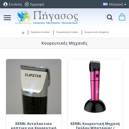
Σύνδεση
Εγγραφή
Ελληνικά
Προϊόντα Σκύλου
Περιποίηση Σκύλου
Κουρευτικές Μηχανές
Κουρευτικές Μηχανές
KERBL Ανταλακτικο
KERBL Κουρευτική Μηχανή
κοπτικο για Κουρευτική
Σκύλου Μπαταρίας /