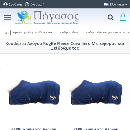
Σύνδεση
Εγγραφή
Ελληνικά
Προϊόντα για Άλογα & Είδη Ιππασίας
Κουβέρτες Αλόγου
Κουβέρτα Αλόγου RugBe Fleece Covalli
Κουβέρτα Αλόγου RugBe Fleece Covalliero Μεταφοράς και
Ξεϊδρώματος
KERBL κουβέρτα Άλογου
KERBL κουβέρτα Άλογου