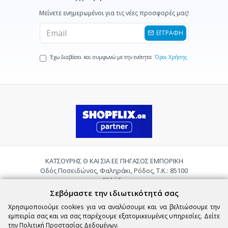
Μείνετε ενημερωμένοι για τις νέες προσφορές μας!
ΕΓΓΡΑΦΗ
Έχω διαβάσει και συμφωνώ με την ενότητα
Όροι Χρήσης
ΚΑΤΣΟΥΡΗΣ Θ ΚΑΙ ΣΙΑ ΕΕ ΠΗΓΑΣΟΣ ΕΜΠΟΡΙΚΗ
Οδός Ποσειδώνος, Φαληράκι, Ρόδος, Τ.Κ.: 85100
Ελλάδα
Τηλ.:
2241085059
Σεβόμαστε την ιδιωτικότητά σας
Email:
pigasosemporiki@gmail.com
Χρησιμοποιούμε cookies για να αναλύσουμε και να βελτιώσουμε την
εμπειρία σας και να σας παρέχουμε εξατομικευμένες υπηρεσίες. Δείτε
την
Πολιτική Προστασίας Δεδομένων
.