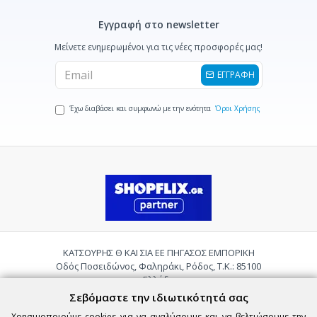
Εγγραφή στο newsletter
Μείνετε ενημερωμένοι για τις νέες προσφορές μας!
ΕΓΓΡΑΦΗ
Έχω διαβάσει και συμφωνώ με την ενότητα
Όροι Χρήσης
ΚΑΤΣΟΥΡΗΣ Θ ΚΑΙ ΣΙΑ ΕΕ ΠΗΓΑΣΟΣ ΕΜΠΟΡΙΚΗ
Οδός Ποσειδώνος, Φαληράκι, Ρόδος, Τ.Κ.: 85100
Ελλάδα
Τηλ.:
2241085059
Σεβόμαστε την ιδιωτικότητά σας
Email:
pigasosemporiki@gmail.com
Χρησιμοποιούμε cookies για να αναλύσουμε και να βελτιώσουμε την