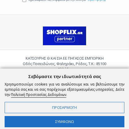
ΚΑΤΣΟΥΡΗΣ Θ ΚΑΙ ΣΙΑ ΕΕ ΠΗΓΑΣΟΣ ΕΜΠΟΡΙΚΗ
Οδός Ποσειδώνος, Φαληράκι, Ρόδος, Τ.Κ.: 85100
Ελλάδα
Τηλ.:
2241085059
Σεβόμαστε την ιδιωτικότητά σας
Email:
pigasosemporiki@gmail.com
Χρησιμοποιούμε cookies για να αναλύσουμε και να βελτιώσουμε την
εμπειρία σας και να σας παρέχουμε εξατομικευμένες υπηρεσίες. Δείτε
την
Πολιτική Προστασίας Δεδομένων
.
ΠΡΟΣΑΡΜΟΓΗ
Copyright © 2026 epigasos.com | Powered by SBZ Systems & EMDI Business
ΦΙΛΤΡΑ
ΣΥΜΦΩΝΩ
Management