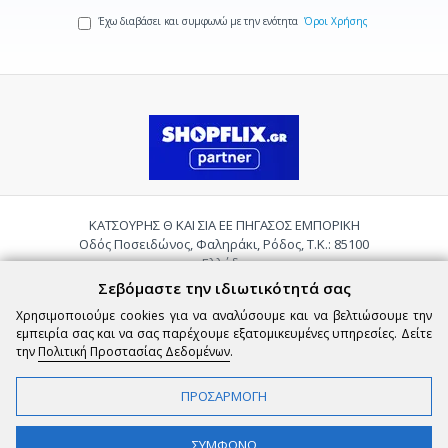
Έχω διαβάσει και συμφωνώ με την ενότητα
Όροι Χρήσης
ΚΑΤΣΟΥΡΗΣ Θ ΚΑΙ ΣΙΑ ΕΕ ΠΗΓΑΣΟΣ ΕΜΠΟΡΙΚΗ
Οδός Ποσειδώνος, Φαληράκι, Ρόδος, Τ.Κ.: 85100
Ελλάδα
Τηλ.:
2241085059
Σεβόμαστε την ιδιωτικότητά σας
Email:
pigasosemporiki@gmail.com
Χρησιμοποιούμε cookies για να αναλύσουμε και να βελτιώσουμε την
εμπειρία σας και να σας παρέχουμε εξατομικευμένες υπηρεσίες. Δείτε
την
Πολιτική Προστασίας Δεδομένων
.
ΠΡΟΣΑΡΜΟΓΗ
Copyright © 2026 epigasos.com | Powered by SBZ Systems & EMDI Business
ΦΙΛΤΡΑ
ΣΥΜΦΩΝΩ
Management