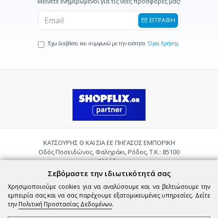
Μείνετε ενημερωμένοι για τις νέες προσφορές μας!
ΕΓΓΡΑΦΗ
Έχω διαβάσει και συμφωνώ με την ενότητα
Όροι Χρήσης
ΚΑΤΣΟΥΡΗΣ Θ ΚΑΙ ΣΙΑ ΕΕ ΠΗΓΑΣΟΣ ΕΜΠΟΡΙΚΗ
Οδός Ποσειδώνος, Φαληράκι, Ρόδος, Τ.Κ.: 85100
Ελλάδα
Τηλ.:
2241085059
Σεβόμαστε την ιδιωτικότητά σας
Email:
pigasosemporiki@gmail.com
Χρησιμοποιούμε cookies για να αναλύσουμε και να βελτιώσουμε την
εμπειρία σας και να σας παρέχουμε εξατομικευμένες υπηρεσίες. Δείτε
την
Πολιτική Προστασίας Δεδομένων
.