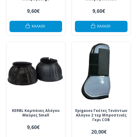
9,60€
9,60€
ΚΑΛΆΘΙ
ΚΑΛΆΘΙ
KERBL Καμπάνες Αλόγου
Epigasos Γκέτες Τενόντων
Μαύρες Small
Αλόγου 2 τεμ Μπροστινές
Γκρι COB
9,60€
20,00€