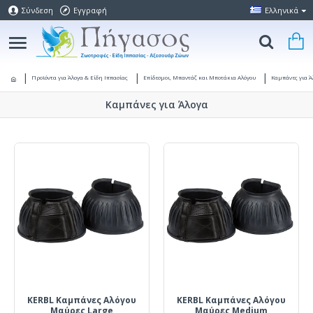
Σύνδεση
Εγγραφή
Ελληνικά
Προϊόντα για Άλογα & Είδη Ιππασίας
Επίδεσμοι, Μπαντάζ και Μποτάκια Αλόγου
Καμπάνες για Ά
Καμπάνες για Άλογα
KERBL Καμπάνες Αλόγου
KERBL Καμπάνες Αλόγου
Μαύρες Large
Μαύρες Medium