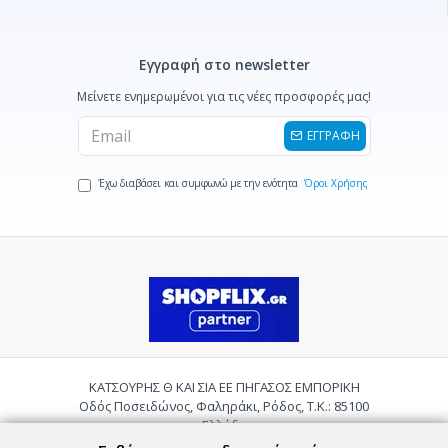
Εγγραφή στο newsletter
Μείνετε ενημερωμένοι για τις νέες προσφορές μας!
ΕΓΓΡΑΦΗ
Έχω διαβάσει και συμφωνώ με την ενότητα
Όροι Χρήσης
ΚΑΤΣΟΥΡΗΣ Θ ΚΑΙ ΣΙΑ ΕΕ ΠΗΓΑΣΟΣ ΕΜΠΟΡΙΚΗ
Οδός Ποσειδώνος, Φαληράκι, Ρόδος, Τ.Κ.: 85100
Ελλάδα
Τηλ.:
2241085059