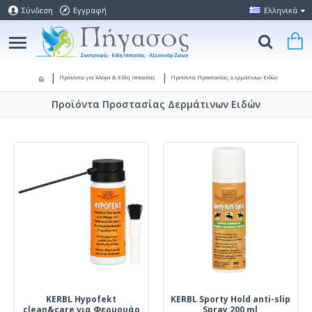
Σύνδεση
Εγγραφή
Ελληνικά
Προϊόντα για Άλογα & Είδη Ιππασίας
Προϊόντα Προστασίας Δερμάτινων Ειδών
Προϊόντα Προστασίας Δερμάτινων Ειδών
KERBL Hypofekt
KERBL Sporty Hold anti-slip
clean&care για Φερμουάρ
Spray 200 ml