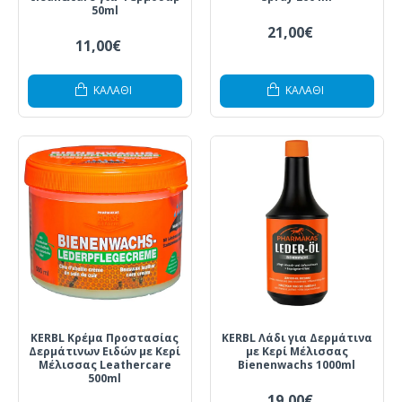
50ml
21,00€
11,00€
ΚΑΛΆΘΙ
ΚΑΛΆΘΙ
KERBL Κρέμα Προστασίας
KERBL Λάδι για Δερμάτινα
Δερμάτινων Ειδών με Κερί
με Κερί Μέλισσας
Μέλισσας Leathercare
Bienenwachs 1000ml
500ml
19,00€