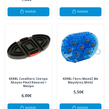
ΚΑΛΆΘΙ
ΚΑΛΆΘΙ
KERBL Covalliero Ξύστρα
KERBL Γάντι Μασάζ Με
Άλογου Flex3 Κόκκινο /
Μαγνήτες Μπλέ
Μαύρο
5,50€
6,00€
ΚΑΛΆΘΙ
ΚΑΛΆΘΙ