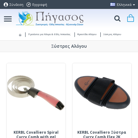
Σύνδεση
Εγγραφή
Ελληνικά
Προϊόντα για Άλογα & Είδη Ιππασίας
Φροντίδα Αλόγου
Ξύστρες Αλόγου
Ξύστρες Αλόγου
KERBL Covalliero Spiral
KERBL Covalliero Ξύστρα
Curry Comb with gel
Curry Comb Flex 2K