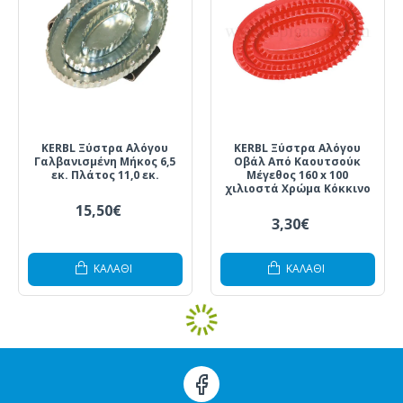
KERBL Ξύστρα Αλόγου
KERBL Ξύστρα Αλόγου
Γαλβανισμένη Μήκος 6,5
Οβάλ Από Καουτσούκ
εκ. Πλάτος 11,0 εκ.
Μέγεθος 160 x 100
χιλιοστά Χρώμα Κόκκινο
15,50€
3,30€
ΚΑΛΆΘΙ
ΚΑΛΆΘΙ