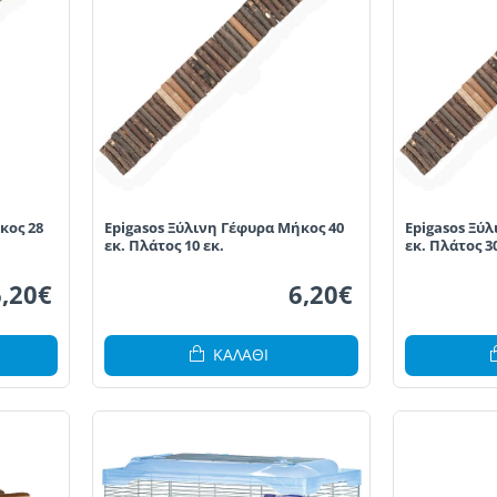
κος 28
Epigasos Ξύλινη Γέφυρα Μήκος 40
Epigasos Ξύ
εκ. Πλάτος 10 εκ.
εκ. Πλάτος 30
6,20€
6,20€
ΚΑΛΆΘΙ