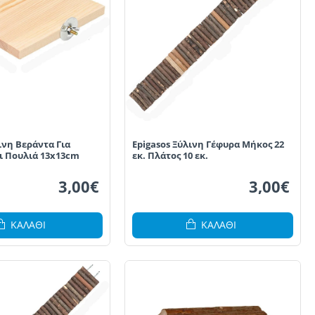
ινη Βεράντα Για
Epigasos Ξύλινη Γέφυρα Μήκος 22
ι Πουλιά 13x13cm
εκ. Πλάτος 10 εκ.
3,00€
3,00€
ΚΑΛΆΘΙ
ΚΑΛΆΘΙ