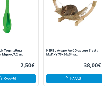
ick Τσιμπιδάκι
KERBL Αιώρα Από Χορτάρι Siesta
 Μήκος 7,2 εκ.
ΜxΠxΥ 73x36x34 εκ.
2,50€
38,00€
ΚΑΛΆΘΙ
ΚΑΛΆΘΙ