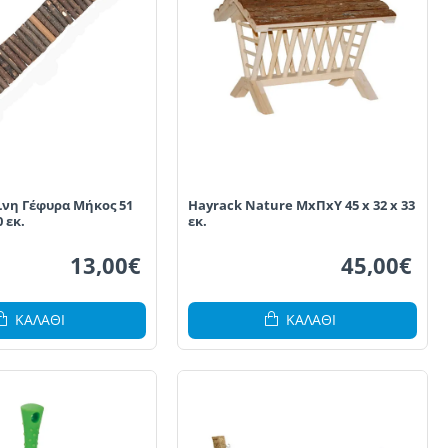
λινη Γέφυρα Μήκος 51
Hayrack Nature ΜxΠxΥ 45 x 32 x 33
 εκ.
εκ.
13,00€
45,00€
ΚΑΛΆΘΙ
ΚΑΛΆΘΙ