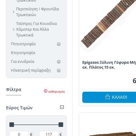
Τρωκτικών
Περιποίηση / Φροντίδα
Τρωκτικών
Ταϊστρες Για Κουνέλια
Χάμστερ Και Άλλα
Τρωκτικά
Πτηνοτροφία
Κτηνοτροφία
Για ενυδρεία
Epigasos Ξύλινη Γέφυρα Μή
εκ. Πλάτος 15 εκ.
Ηλεκτρική περίφραξη
Φίλτρα
καθαρισμός
ΚΑΛΆΘΙ
Εύρος Τιμών
€
€