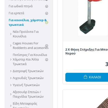
Για ωδικά πτηνά
Για ερπετά
Για κουνέλια, χάμστερ &
τρωκτικά
Νέα Προϊόντα Για
Κουνέλια
Cages Houses For
Roddents and accesories
2 X Θήκη Στήριξης Για Μπο
Νερού
Ποτίστρες Για Κουνέλια
Χάμστερ Kαι Άλλα
Τρωκτικά
Διατροφή Τρωκτικών
ΚΑΛΆΘΙ
Λιχουδιές Τρωκτικών
Υγιεινή Τρωκτικών
Αξεσουάρ Σπιτιών /
Παιχνίδια Τρωκτικών
Είδη Μεταφοράς