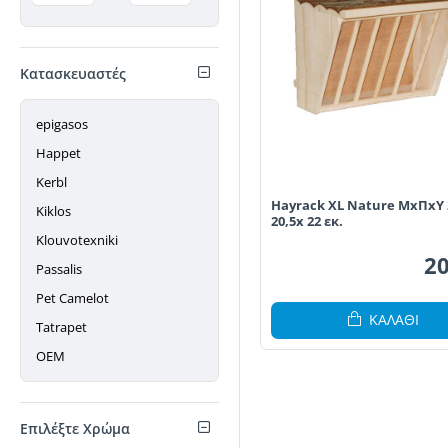
Κατασκευαστές
epigasos
Happet
Kerbl
Hayrack XL Nature ΜxΠxΥ 
Kiklos
20,5x 22 εκ.
Klouvotexniki
20
Passalis
Pet Camelot
ΚΑΛΆΘΙ
Tatrapet
ΟΕΜ
Επιλέξτε Χρώμα