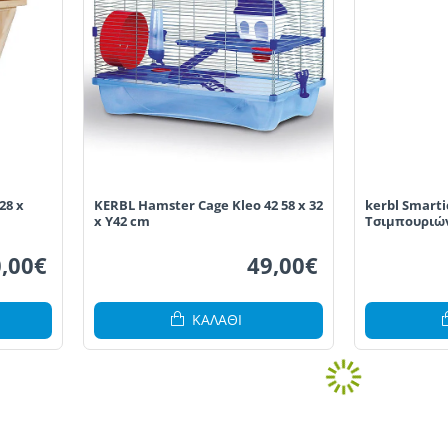
28 x
KERBL Hamster Cage Kleo 42 58 x 32
kerbl Smart
x Y42 cm
Τσιμπουριών
,00€
49,00€
ΚΑΛΆΘΙ