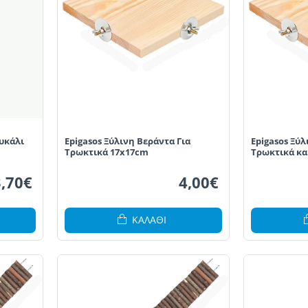
υκάλι
Epigasos Ξύλινη Βεράντα Για
Epigasos Ξύλ
Τρωκτικά 17x17cm
Τρωκτικά κα
3,70€
4,00€
ΚΑΛΆΘΙ