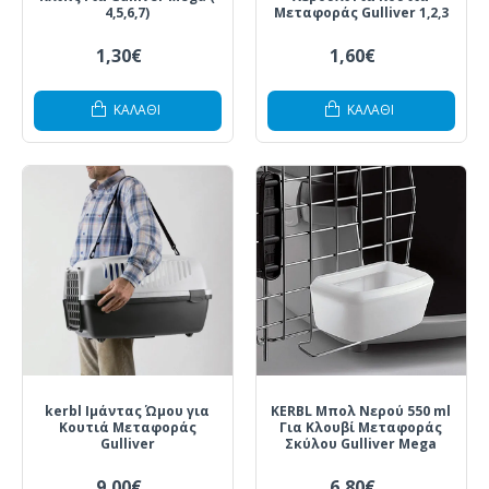
4,5,6,7)
Μεταφοράς Gulliver 1,2,3
1,30€
1,60€
ΚΑΛΆΘΙ
ΚΑΛΆΘΙ
kerbl Ιμάντας Ώμου για
KERBL Μπολ Νερού 550 ml
Κουτιά Μεταφοράς
Για Κλουβί Μεταφοράς
Gulliver
Σκύλου Gulliver Mega
9,00€
6,80€