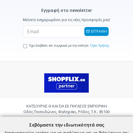
Εγγραφή στο newsletter
Μείνετε ενημερωμένοι για τις νέες προσφορές μας!
ΕΓΓΡΑΦΗ
Έχω διαβάσει και συμφωνώ με την ενότητα
Όροι Χρήσης
ΚΑΤΣΟΥΡΗΣ Θ ΚΑΙ ΣΙΑ ΕΕ ΠΗΓΑΣΟΣ ΕΜΠΟΡΙΚΗ
Οδός Ποσειδώνος, Φαληράκι, Ρόδος, Τ.Κ.: 85100
Ελλάδα
Τηλ.:
2241085059
Σεβόμαστε την ιδιωτικότητά σας
Email:
pigasosemporiki@gmail.com
Χρησιμοποιούμε cookies για να αναλύσουμε και να βελτιώσουμε την