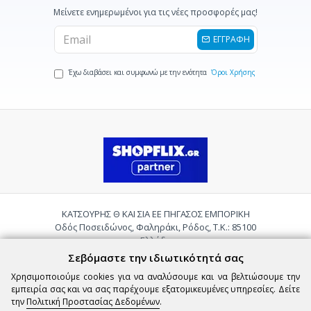
Μείνετε ενημερωμένοι για τις νέες προσφορές μας!
ΕΓΓΡΑΦΗ
Έχω διαβάσει και συμφωνώ με την ενότητα
Όροι Χρήσης
ΚΑΤΣΟΥΡΗΣ Θ ΚΑΙ ΣΙΑ ΕΕ ΠΗΓΑΣΟΣ ΕΜΠΟΡΙΚΗ
Οδός Ποσειδώνος, Φαληράκι, Ρόδος, Τ.Κ.: 85100
Ελλάδα
Τηλ.:
2241085059
Σεβόμαστε την ιδιωτικότητά σας
Email:
pigasosemporiki@gmail.com
Χρησιμοποιούμε cookies για να αναλύσουμε και να βελτιώσουμε την
εμπειρία σας και να σας παρέχουμε εξατομικευμένες υπηρεσίες. Δείτε
την
Πολιτική Προστασίας Δεδομένων
.