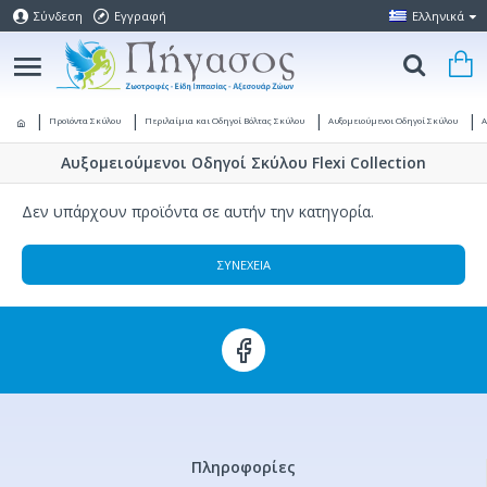
Σύνδεση
Εγγραφή
Ελληνικά
Προϊόντα Σκύλου
Περιλαίμια και Οδηγοί Βόλτας Σκύλου
Αυξομειούμενοι Οδηγοί Σκύλου
Α
Αυξομειούμενοι Οδηγοί Σκύλου Flexi Collection
Δεν υπάρχουν προϊόντα σε αυτήν την κατηγορία.
ΣΥΝΈΧΕΙΑ
Πληροφορίες