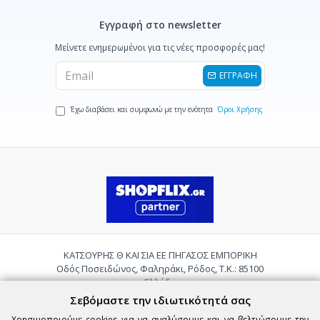
Εγγραφή στο newsletter
Μείνετε ενημερωμένοι για τις νέες προσφορές μας!
ΕΓΓΡΑΦΗ
Έχω διαβάσει και συμφωνώ με την ενότητα
Όροι Χρήσης
ΚΑΤΣΟΥΡΗΣ Θ ΚΑΙ ΣΙΑ ΕΕ ΠΗΓΑΣΟΣ ΕΜΠΟΡΙΚΗ
Οδός Ποσειδώνος, Φαληράκι, Ρόδος, Τ.Κ.: 85100
Ελλάδα
Τηλ.:
2241085059
Σεβόμαστε την ιδιωτικότητά σας
Email:
pigasosemporiki@gmail.com
Χρησιμοποιούμε cookies για να αναλύσουμε και να βελτιώσουμε την