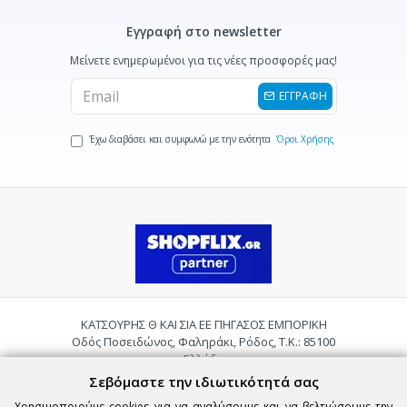
Εγγραφή στο newsletter
Μείνετε ενημερωμένοι για τις νέες προσφορές μας!
ΕΓΓΡΑΦΗ
Έχω διαβάσει και συμφωνώ με την ενότητα
Όροι Χρήσης
ΚΑΤΣΟΥΡΗΣ Θ ΚΑΙ ΣΙΑ ΕΕ ΠΗΓΑΣΟΣ ΕΜΠΟΡΙΚΗ
Οδός Ποσειδώνος, Φαληράκι, Ρόδος, Τ.Κ.: 85100
Ελλάδα
Τηλ.:
2241085059
Σεβόμαστε την ιδιωτικότητά σας
Email:
pigasosemporiki@gmail.com
Χρησιμοποιούμε cookies για να αναλύσουμε και να βελτιώσουμε την