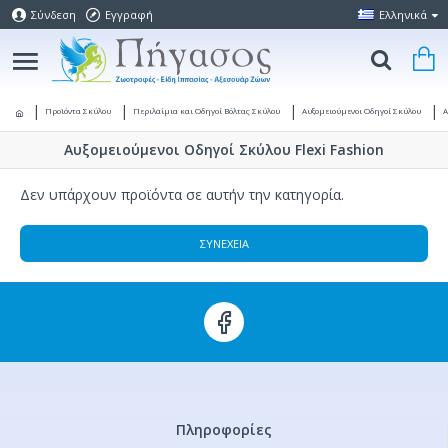
Σύνδεση
Εγγραφή
Ελληνικά
Προϊόντα Σκύλου
Περιλαίμια και Οδηγοί Βόλτας Σκύλου
Αυξομειούμενοι Οδηγοί Σκύλου
Α
Αυξομειούμενοι Οδηγοί Σκύλου Flexi Fashion
Δεν υπάρχουν προϊόντα σε αυτήν την κατηγορία.
ΣΥΝΈΧΕΙΑ
Πληροφορίες