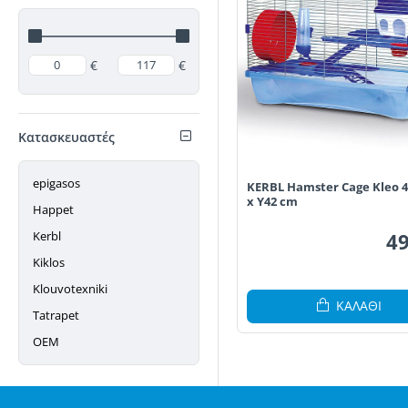
€
€
Κατασκευαστές
epigasos
KERBL Hamster Cage Kleo 42
x Y42 cm
Happet
49
Kerbl
Kiklos
Klouvotexniki
ΚΑΛΆΘΙ
Tatrapet
ΟΕΜ