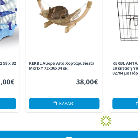
 58 x 32
KERBL Αιώρα Από Χορτάρι Siesta
KERBL ΑΝΤΑΛ
ΜxΠxΥ 73x36x34 εκ.
Επέκταση Υπ
82704 με Πόρ
,00€
38,00€
ΚΑΛΆΘΙ