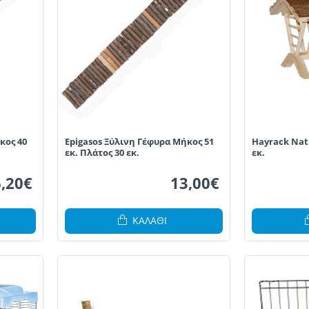
κος 40
Epigasos Ξύλινη Γέφυρα Μήκος 51
Hayrack Natu
εκ. Πλάτος 30 εκ.
εκ.
6,20€
13,00€
ΚΑΛΆΘΙ