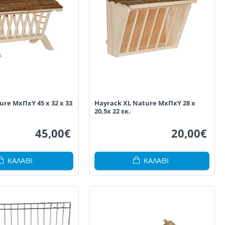
re ΜxΠxΥ 45 x 32 x 33
Hayrack XL Nature ΜxΠxΥ 28 x
20,5x 22 εκ.
45,00€
20,00€
ΚΑΛΆΘΙ
ΚΑΛΆΘΙ