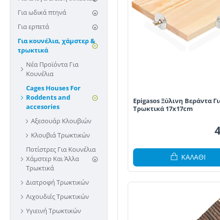
Για ωδικά πτηνά
Για ερπετά
Για κουνέλια, χάμστερ &
τρωκτικά
Νέα Προϊόντα Για
Κουνέλια
Cages Houses For
Roddents and
Epigasos Ξύλινη Βεράντα Γι
accesories
Τρωκτικά 17x17cm
Αξεσουάρ Κλουβιών
Κλουβιά Τρωκτικών
Ποτίστρες Για Κουνέλια
ΚΑΛΆΘΙ
Χάμστερ Kαι Άλλα
Τρωκτικά
Διατροφή Τρωκτικών
Λιχουδιές Τρωκτικών
Υγιεινή Τρωκτικών