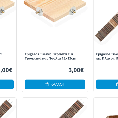
α
Epigasos Ξύλινη Βεράντα Για
Epigasos Ξύ
Τρωκτικά και Πουλιά 13x13cm
εκ. Πλάτος 10
4,00€
3,00€
ΚΑΛΆΘΙ