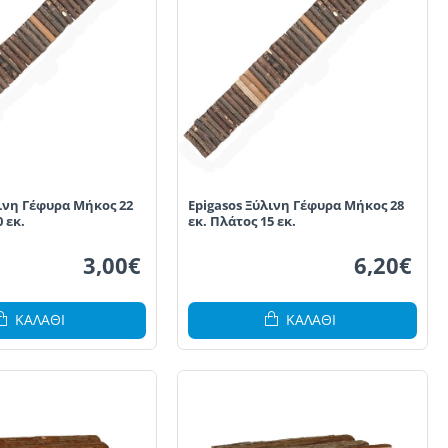
λινη Γέφυρα Μήκος 22
Epigasos Ξύλινη Γέφυρα Μήκος 28
 εκ.
εκ. Πλάτος 15 εκ.
3,00€
6,20€
ΚΑΛΆΘΙ
ΚΑΛΆΘΙ