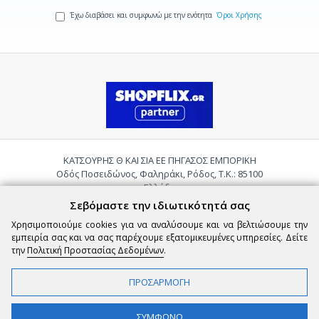
Έχω διαβάσει και συμφωνώ με την ενότητα
Όροι Χρήσης
ΚΑΤΣΟΥΡΗΣ Θ ΚΑΙ ΣΙΑ ΕΕ ΠΗΓΑΣΟΣ ΕΜΠΟΡΙΚΗ
Οδός Ποσειδώνος, Φαληράκι, Ρόδος, Τ.Κ.: 85100
Ελλάδα
Τηλ.:
2241085059
Σεβόμαστε την ιδιωτικότητά σας
Email:
pigasosemporiki@gmail.com
Χρησιμοποιούμε cookies για να αναλύσουμε και να βελτιώσουμε την
εμπειρία σας και να σας παρέχουμε εξατομικευμένες υπηρεσίες. Δείτε
την
Πολιτική Προστασίας Δεδομένων
.
ΠΡΟΣΑΡΜΟΓΗ
Copyright © 2026 epigasos.com | Powered by SBZ Systems & EMDI Business
ΦΙΛΤΡΑ
ΣΥΜΦΩΝΩ
Management