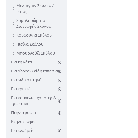
Μενταγιόν Σκύλου /
Γάτας
Συμπληρώματα
Διατροφής Σκύλου
Κουδούνια Σκύλου
Πισίνα Σκύλου
Μπουρνούζι Σκύλου
Για τη γάτα
Για άλογα & είδη ιππασίας
Για ωδικά πτηνά
Για ερπετά
Για κουνέλια, χάμστερ &
τρωκτικά
Πτηνοτροφία
Κτηνοτροφία
Για ενυδρεία