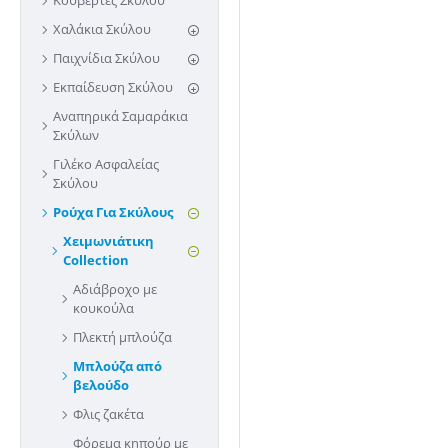
Κουβέρτες Σκύλου
Χαλάκια Σκύλου
Παιχνίδια Σκύλου
Εκπαίδευση Σκύλου
Αναπηρικά Σαμαράκια
Σκύλων
Γιλέκο Ασφαλείας
Σκύλου
Ρούχα Για Σκύλους
Χειμωνιάτικη
Collection
Αδιάβροχο με
κουκούλα
Πλεκτή μπλούζα
Μπλούζα από
βελούδο
Φλις ζακέτα
Φόρεμα κηπούρ με