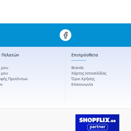
 Πελατών
Επιπρόσθετα
 μου
Brands
ς μου
Χάρτης Ιστοσελίδας
οφής Προϊόντων
Όροι Χρήσης
ών
Επικοινωνία