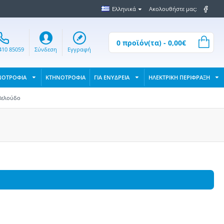
Ελληνικά
Ακολουθήστε μας:
0 προϊόν(τα) - 0,00€
410 85059
Σύνδεση
Εγγραφή
ΝΟΤΡΟΦΙΑ
ΚΤΗΝΟΤΡΟΦΙΑ
ΓΙΑ ΕΝΥΔΡΕΙΑ
ΗΛΕΚΤΡΙΚΗ ΠΕΡΙΦΡΑΞΗ
βελούδο