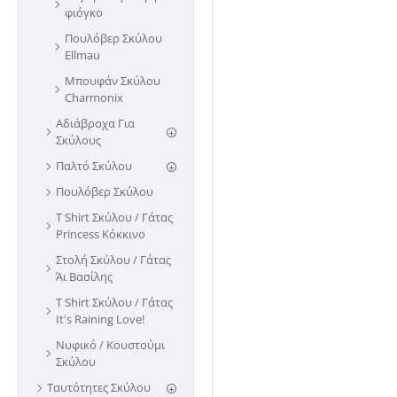
φιόγκο
Πουλόβερ Σκύλου
Ellmau
Μπουφάν Σκύλου
Charmonix
Αδιάβροχα Για
Σκύλους
Παλτό Σκύλου
Πουλόβερ Σκύλου
T Shirt Σκύλου / Γάτας
Princess Κόκκινο
Στολή Σκύλου / Γάτας
Άι Βασίλης
T Shirt Σκύλου / Γάτας
It's Raining Love!
Νυφικό / Κουστούμι
Σκύλου
Ταυτότητες Σκύλου