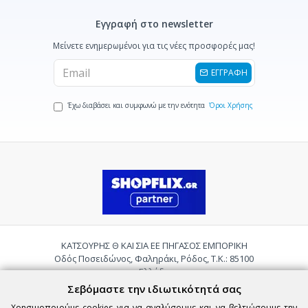
Εγγραφή στο newsletter
Μείνετε ενημερωμένοι για τις νέες προσφορές μας!
ΕΓΓΡΑΦΗ
Έχω διαβάσει και συμφωνώ με την ενότητα
Όροι Χρήσης
ΚΑΤΣΟΥΡΗΣ Θ ΚΑΙ ΣΙΑ ΕΕ ΠΗΓΑΣΟΣ ΕΜΠΟΡΙΚΗ
Οδός Ποσειδώνος, Φαληράκι, Ρόδος, Τ.Κ.: 85100
Ελλάδα
Τηλ.:
2241085059
Σεβόμαστε την ιδιωτικότητά σας
Email:
pigasosemporiki@gmail.com
Χρησιμοποιούμε cookies για να αναλύσουμε και να βελτιώσουμε την