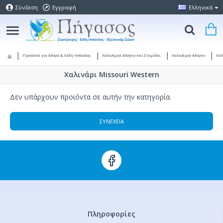
Σύνδεση
Εγγραφή
Ελληνικά
Προϊόντα για Άλογα & Είδη Ιππασίας
Χαλινάρια Αλόγου και Στομίδες
Χαλινάρια Αλόγου
Χαλ
Χαλινάρι Missouri Western
Δεν υπάρχουν προϊόντα σε αυτήν την κατηγορία.
ΣΥΝΈΧΕΙΑ
Πληροφορίες