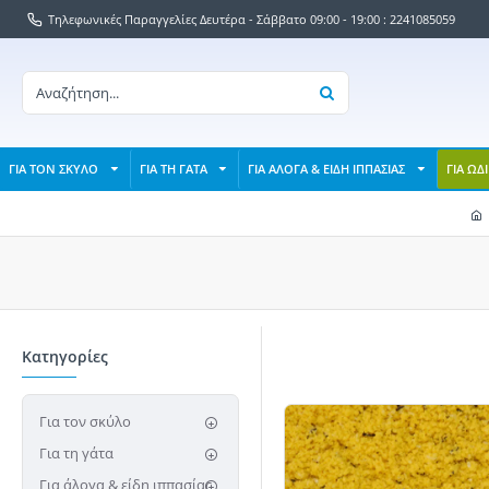
Τηλεφωνικές Παραγγελίες Δευτέρα - Σάββατο 09:00 - 19:00 : 2241085059
ΓΙΑ ΤΟΝ ΣΚΥΛΟ
ΓΙΑ ΤΗ ΓΑΤΑ
ΓΙΑ ΑΛΟΓΑ & ΕΙΔΗ ΙΠΠΑΣΙΑΣ
ΓΙΑ ΩΔ
Κατηγορίες
Για τον σκύλο
Για τη γάτα
Για άλογα & είδη ιππασίας