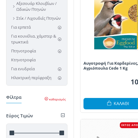
Αξεσουάρ Κλουβίων /
Ωδικών Πτηνών
Στίκ / Λιχουδιές Πτηνών
Για ερπετά
Για κουνέλια, χάμστερ &
τρωκτικά
Πτηνοτροφία
Κτηνοτροφία
Αυγοτροφή Για Καρδερίνες
Αγριόπουλα Cede 1 Kg
Για ενυδρεία
Ηλεκτρική περίφραξη
10
Φίλτρα
καθαρισμός
ΚΑΛΆΘΙ
Εύρος Τιμών
ΕΚΤΌΣ ΑΠ