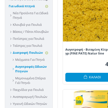
Για ωδικά πτηνά
Νέα Προϊόντα Για Ωδικά
Πτηνά
Κλουβιά για Πουλιά
Βάσεις / Πάτοι Κλουβιών
Ποτίστρες για Πουλιά
Ταΐστρες για Πουλιά
Αυγοτροφή - Βιταμίνη Κίτρ
Διατροφή Πουλιών
γρ (FINE PATE) Natur line
Μείγματα Για Πτηνά
Αυγοτροφές Ωδικών
Πτηνών
ΚΑΛΆΘΙ
Μεμονωμένα Σπόρια
Γιά Πτηνά-
Παιχνίδια για Πουλιά
Αναπαραγωγή Πουλιών
Υγιεινή Ωδικών Πτηνών