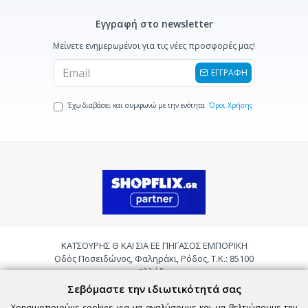
Εγγραφή στο newsletter
Μείνετε ενημερωμένοι για τις νέες προσφορές μας!
ΕΓΓΡΑΦΗ
Έχω διαβάσει και συμφωνώ με την ενότητα
Όροι Χρήσης
ΚΑΤΣΟΥΡΗΣ Θ ΚΑΙ ΣΙΑ ΕΕ ΠΗΓΑΣΟΣ ΕΜΠΟΡΙΚΗ
Οδός Ποσειδώνος, Φαληράκι, Ρόδος, Τ.Κ.: 85100
Ελλάδα
Τηλ.:
2241085059
Σεβόμαστε την ιδιωτικότητά σας
Email:
pigasosemporiki@gmail.com
Χρησιμοποιούμε cookies για να αναλύσουμε και να βελτιώσουμε την