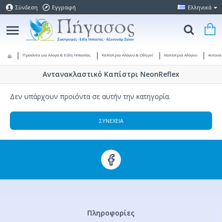
Σύνδεση
Εγγραφή
Ελληνικά
Προϊόντα για Άλογα & Είδη Ιππασίας
Καπίστρια Αλόγου & Οδηγοί
Καπίστρια Αλόγου
Αντανα
Αντανακλαστικό Καπίστρι NeonReflex
Δεν υπάρχουν προϊόντα σε αυτήν την κατηγορία.
ΣΥΝΈΧΕΙΑ
Πληροφορίες