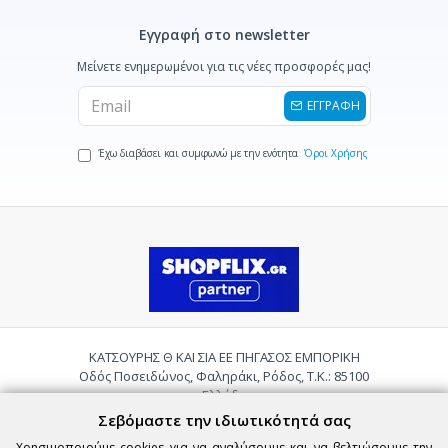
Εγγραφή στο newsletter
Μείνετε ενημερωμένοι για τις νέες προσφορές μας!
ΕΓΓΡΑΦΗ
Έχω διαβάσει και συμφωνώ με την ενότητα
Όροι Χρήσης
ΚΑΤΣΟΥΡΗΣ Θ ΚΑΙ ΣΙΑ ΕΕ ΠΗΓΑΣΟΣ ΕΜΠΟΡΙΚΗ
Οδός Ποσειδώνος, Φαληράκι, Ρόδος, Τ.Κ.: 85100
Ελλάδα
Τηλ.:
2241085059
Σεβόμαστε την ιδιωτικότητά σας
Email:
pigasosemporiki@gmail.com
Χρησιμοποιούμε cookies για να αναλύσουμε και να βελτιώσουμε την