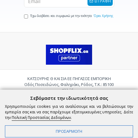
ΕΓΓΡΑΦΗ
Έχω διαβάσει και συμφωνώ με την ενότητα
Όροι Χρήσης
ΚΑΤΣΟΥΡΗΣ Θ ΚΑΙ ΣΙΑ ΕΕ ΠΗΓΑΣΟΣ ΕΜΠΟΡΙΚΗ
Οδός Ποσειδώνος, Φαληράκι, Ρόδος, Τ.Κ.: 85100
Ελλάδα
Τηλ.:
2241085059
Σεβόμαστε την ιδιωτικότητά σας
Email:
pigasosemporiki@gmail.com
Χρησιμοποιούμε cookies για να αναλύσουμε και να βελτιώσουμε την
εμπειρία σας και να σας παρέχουμε εξατομικευμένες υπηρεσίες. Δείτε
την
Πολιτική Προστασίας Δεδομένων
.
ΠΡΟΣΑΡΜΟΓΗ