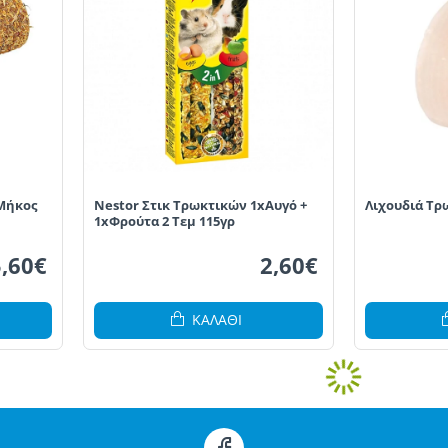
 Μήκος
Nestor Στικ Τρωκτικών 1xΑυγό +
Λιχουδιά Τρ
1xΦρούτα 2 Τεμ 115γρ
5,60€
2,60€
ΚΑΛΆΘΙ