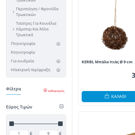
Τρωκτικών
Περιποίηση / Φροντίδα
Τρωκτικών
Ταϊστρες Για Κουνέλια
Χάμστερ Και Άλλα
Τρωκτικά
Πτηνοτροφία
Κτηνοτροφία
Για ενυδρεία
KERBL Μπάλα Ιτιάς Ø 9 cm
Ηλεκτρική περίφραξη
Φίλτρα
καθαρισμός
ΚΑΛΆΘΙ
Εύρος Τιμών
€
€