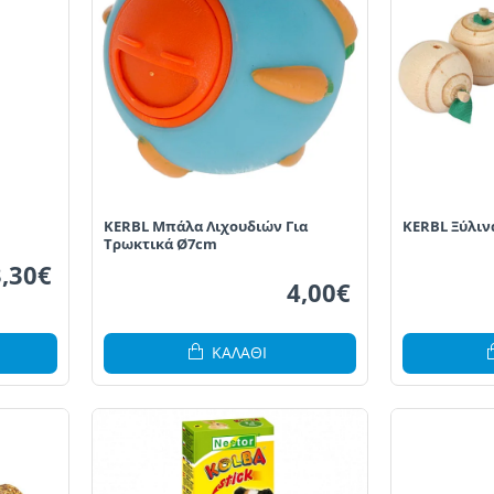
KERBL Μπάλα Λιχουδιών Για
KERBL Ξύλιν
Τρωκτικά Ø7cm
3,30€
4,00€
ΚΑΛΆΘΙ