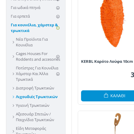
Για ωδικά πτηνά
Για ερπετά
Για κουνέλια, χάμστερ &
τρωκτικά
Νέα Προϊόντα Για
Κουνέλια
Cages Houses For
Roddents and accesories
KERBL Καρότο Λούφα 10cm
Ποτίστρες Για Κουνέλια
Χάμστερ Kαι Άλλα
Τρωκτικά
Διατροφή Τρωκτικών
ΚΑΛΆΘΙ
Λιχουδιές Τρωκτικών
Υγιεινή Τρωκτικών
Αξεσουάρ Σπιτιών /
Παιχνίδια Τρωκτικών
Είδη Μεταφοράς