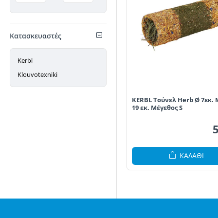
Κατασκευαστές
Kerbl
Klouvotexniki
KERBL Τούνελ Herb Ø 7εκ.
19 εκ. Μέγεθος S
ΚΑΛΆΘΙ