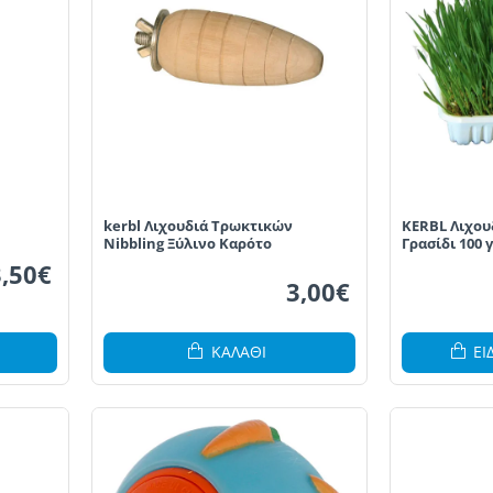
kerbl Λιχουδιά Τρωκτικών
KERBL Λιχου
Nibbling Ξύλινο Καρότο
Γρασίδι 100 γ
3,50€
3,00€
ΚΑΛΆΘΙ
ΕΙ