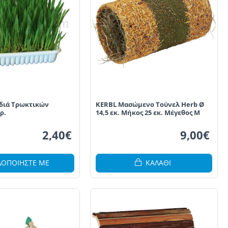
διά Τρωκτικών
KERBL Μασώμενο Τούνελ Herb Ø
ρ.
14,5 εκ. Μήκος 25 εκ. Μέγεθος M
2,40€
9,00€
ΔΟΠΟΙΗΣΤΕ ΜΕ
ΚΑΛΆΘΙ