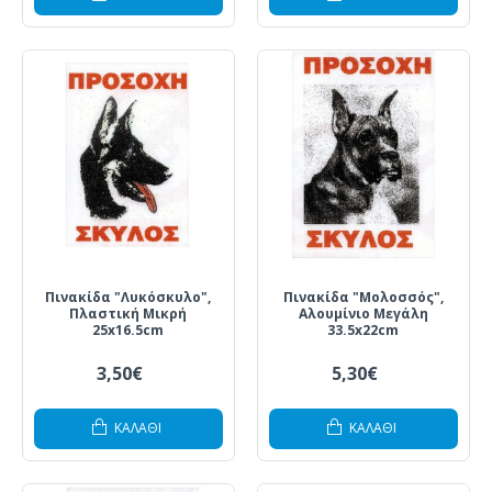
Πινακίδα "Λυκόσκυλο",
Πινακίδα "Μολοσσός",
Πλαστική Μικρή
Αλουμίνιο Μεγάλη
25x16.5cm
33.5x22cm
3,50€
5,30€
ΚΑΛΆΘΙ
ΚΑΛΆΘΙ