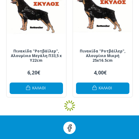
Πινακίδα "Ροτβάϊλερ",
Πινακίδα "Ροτβάϊλερ",
Αλουμίνιο Μεγάλη Π33,5 x
Αλουμίνιο Μικρή
Y22cm
25x16.5cm
6,20€
4,00€
ΚΑΛΆΘΙ
ΚΑΛΆΘΙ