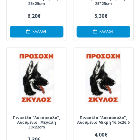
25x25cm
25*25cm
6,20€
5,30€
ΚΑΛΆΘΙ
ΚΑΛΆΘΙ
Πινακίδα "Λυκόσκυλο",
Πινακίδα "Λυκόσκυλο",
Αλουμίνιο , Μεγάλη
Αλουμίνιο Μικρή 16.5x26.5
33x22cm
4,00€
7,30€