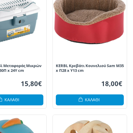
βί Μεταφοράς Μικρών
KERBL Κρεβάτι Κουνελιού Sam Μ35
30Π x 24Υ cm
x Π28 x Υ13 cm
15,80€
18,00€
ΚΑΛΆΘΙ
ΚΑΛΆΘΙ