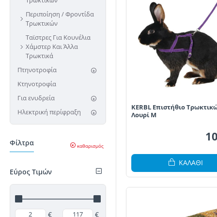
Τρωκτικών
Περιποίηση / Φροντίδα
Τρωκτικών
Ταϊστρες Για Κουνέλια
Χάμστερ Και Άλλα
Τρωκτικά
Πτηνοτροφία
Κτηνοτροφία
Για ενυδρεία
KERBL Επιστήθιο Τρωκτικ
Ηλεκτρική περίφραξη
Λουρί M
10
Φίλτρα
καθαρισμός
ΚΑΛΆΘΙ
Εύρος Τιμών
€
€