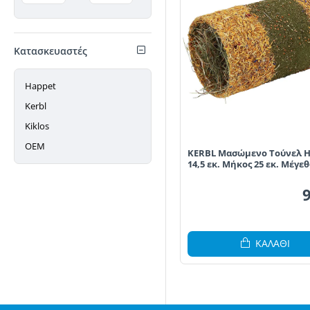
Κατασκευαστές
Happet
Kerbl
Kiklos
ΟΕΜ
KERBL Μασώμενο Τούνελ H
14,5 εκ. Μήκος 25 εκ. Μέγε
ΚΑΛΆΘΙ