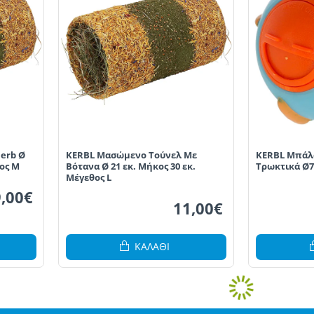
erb Ø
KERBL Μασώμενο Τούνελ Με
KERBL Μπάλα
θος M
Βότανα Ø 21 εκ. Μήκος 30 εκ.
Τρωκτικά Ø
Μέγεθος L
9,00€
11,00€
ΚΑΛΆΘΙ