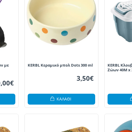
ών με
KERBL Κεραμικό μπολ Dots 300 ml
KERBL Κλου
Ζώων 40Μ x 
3,50€
,00€
ΚΑΛΆΘΙ