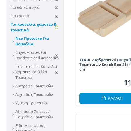
Για ωδικά πτηνά
Για ερπετά
Για κουνέλια, χάμστερ &
τρωκτικά
Νέα Προϊόντα Για
Κουνέλια
Cages Houses For
Roddents and accesories
KERBL Διαδραστικό Παιχνί
Τρωκτικών Snack Box 21x1
Ποτίστρες Για Κουνέλια
cm
Χάμστερ Kαι Άλλα
Τρωκτικά
11
Διατροφή Τρωκτικών
Λιχουδιές Τρωκτικών
ΚΑΛΆΘΙ
Υγιεινή Τρωκτικών
Αξεσουάρ Σπιτιών /
Παιχνίδια Τρωκτικών
Είδη Μεταφοράς