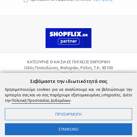
ΚΑΤΣΟΥΡΗΣ Θ ΚΑΙ ΣΙΑ ΕΕ ΠΗΓΑΣΟΣ ΕΜΠΟΡΙΚΗ
Οδός Ποσειδώνος, Φαληράκι, Ρόδος, Τ.Κ.: 85100
Ελλάδα
Τηλ.:
2241085059
Σεβόμαστε την ιδιωτικότητά σας
Email:
pigasosemporiki@gmail.com
Χρησιμοποιούμε cookies για να αναλύσουμε και να βελτιώσουμε την
εμπειρία σας και να σας παρέχουμε εξατομικευμένες υπηρεσίες. Δείτε
την
Πολιτική Προστασίας Δεδομένων
.
ΠΡΟΣΑΡΜΟΓΗ
Copyright © 2026 epigasos.com | Powered by SBZ Systems & EMDI Business
ΦΙΛΤΡΑ
ΣΥΜΦΩΝΩ
Management