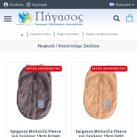
Σύνδεση
Εγγραφή
Ελληνικά
Προϊόντα Σκύλου
Ρούχα Για Σκύλους
Νυφικό / Κουστούμι Σκύλου
Νυφικό / Κουστούμι Σκύλου
ΕΚΤΌΣ ΑΠΟΘΈΜΑΤΟΣ
ΕΚΤΌΣ ΑΠΟΘΈΜΑΤΟΣ
Epigasos Μπλούζα Fleece
Epigasos Μπλούζα Fleece
για Σκύλους 19cm brown
για Σκύλους 19cm light